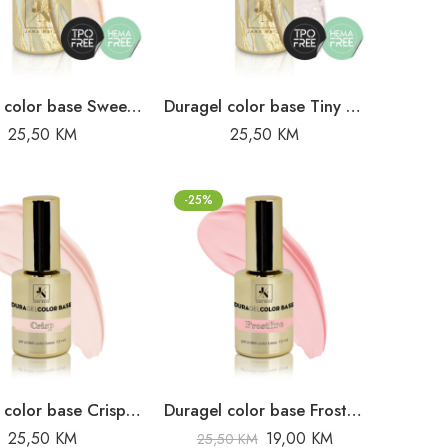
Duragel color base Sweet Alibi – 10 ml
Duragel color base Tiny Twinkle – 10 ml
25,50
KM
25,50
KM
-25%
Duragel color base Crisp – 10ml
Duragel color base Frostfire – 10ml
25,50
KM
19,00
KM
25,50
KM