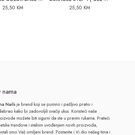
25,50
KM
25,50
KM
 nama
na Nails
je brend koji se pomno i pažljivo pratio i
abrao kako bi zadovoljili svačiji ukus. Koristeći naše
oizvode možete biti sigurni da ste u pravim rukama. Prateći
jetske trendove i stalnim uvođenjem novih proizvoda,
stali smo Vaš omiljeni brend. Postanite i Vi dio našeg tima i