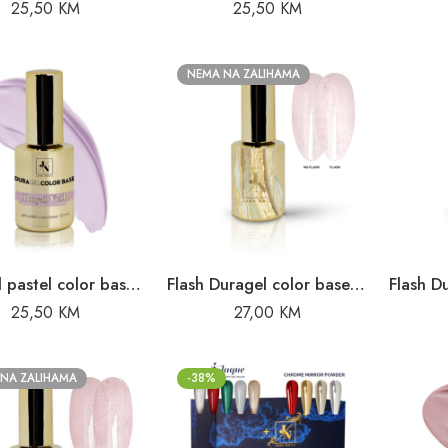
25,50
KM
25,50
KM
NEMA NA ZALIHAMA
Duragel pastel color base Royal Veil – 10ml
Flash Duragel color base Crystal Flash – 10ml
25,50
KM
27,00
KM
NA ZALIHAMA
-38%