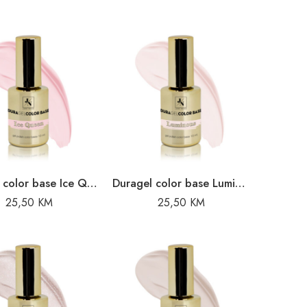
Duragel color base Ice Queen – 10ml
Duragel color base Luminous – 10ml
25,50
KM
25,50
KM