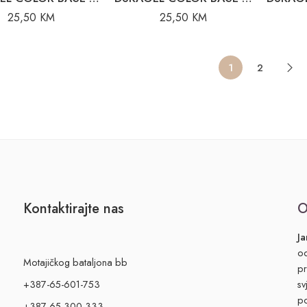
25,50
KM
25,50
KM
1
2
Kontaktirajte nas
O
Ja
od
Motajičkog bataljona bb
pr
+387-65-601-753
sv
po
+387-65-300-333