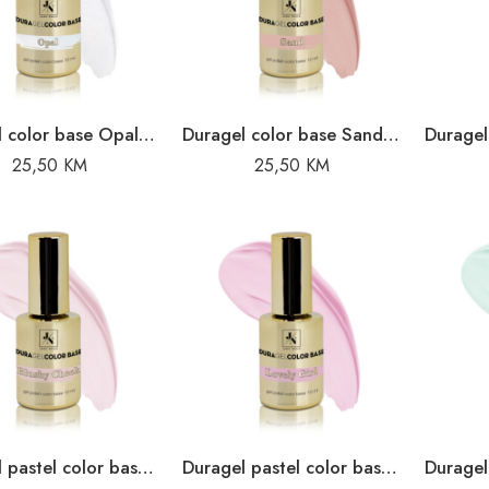
Duragel color base Opal – 10ml
Duragel color base Sand – 10ml
25,50
KM
25,50
KM
Duragel pastel color base Blushy Cheek – 10ml
Duragel pastel color base Lovely Girl – 10ml