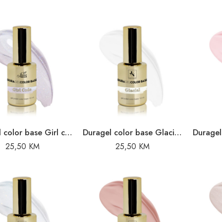
Duragel color base Girl code – 10ml
Duragel color base Glacial – 10ml
25,50
KM
25,50
KM