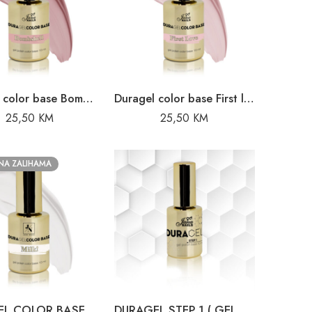
Duragel color base Bombshell – 10 ml
Duragel color base First love – 10 ml
25,50
KM
25,50
KM
NA ZALIHAMA
DURAGEL COLOR BASE – „MILK! “ – 10 ml
DURAGEL STEP 1 ( GEL POLISH BASE COAT )