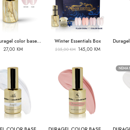
Flash Duragel color base Tiffany’s Treasure – 10ml
Winter Essentials Box
27,00
KM
145,00
KM
235,00
KM
NEMA 
DURAGEL COLOR BASE – „ANGEL“ – 10 ML
DURAGEL COLOR BASE – „FOUNDATION “ – 10 ml