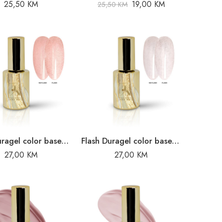
25,50
KM
19,00
KM
25,50
KM
Flash Duragel color base Gatsby Glow – 10ml
Flash Duragel color base Shine Bright – 10ml
27,00
KM
27,00
KM