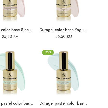
Duragel color base Sleeping beauty – 10ml
Duragel color base Yogurt – 10ml
25,50
KM
25,50
KM
-25%
Duragel pastel color base Minty Kiss – 10ml
Duragel pastel color base Misty Eye – 10ml