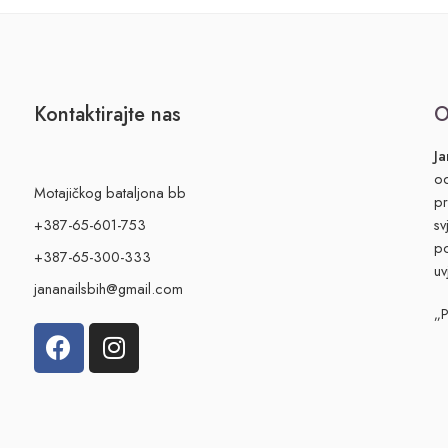
Kontaktirajte nas
O
Ja
od
Motajičkog bataljona bb
pr
+387-65-601-753
sv
po
+387-65-300-333
uv
jananailsbih@gmail.com
„