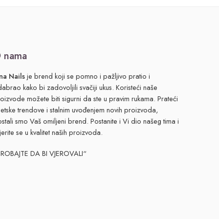
 nama
na Nails
je brend koji se pomno i pažljivo pratio i
abrao kako bi zadovoljili svačiji ukus. Koristeći naše
oizvode možete biti sigurni da ste u pravim rukama. Prateći
jetske trendove i stalnim uvođenjem novih proizvoda,
stali smo Vaš omiljeni brend. Postanite i Vi dio našeg tima i
jerite se u kvalitet naših proizvoda.
PROBAJTE DA BI VJEROVALI“