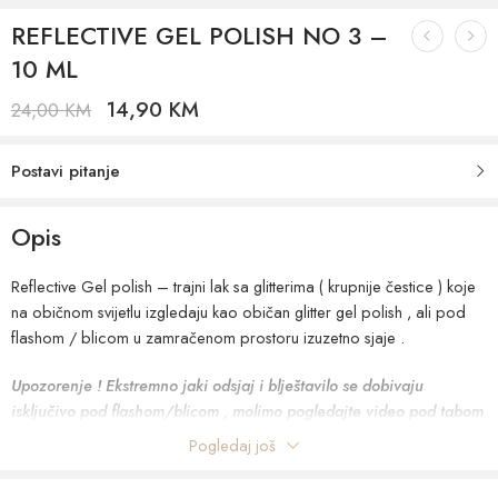
REFLECTIVE GEL POLISH NO 3 –
10 ML
14,90
KM
24,00
KM
Postavi pitanje
Opis
Reflective Gel polish – trajni lak sa glitterima ( krupnije čestice ) koje
na običnom svijetlu izgledaju kao običan glitter gel polish , ali pod
flashom / blicom u zamračenom prostoru izuzetno sjaje .
Upozorenje ! Ekstremno jaki odsjaj i blještavilo se dobivaju
isključivo pod flashom/blicom , molimo pogledajte video pod tabom
„video “ .
Pogledaj još
Mogu se nanositi samostalno, u 2 sloja ili preko boje kako bi se