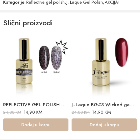
Kategorije:
Reflective gel polish
,
J. Laque Gel Polish
,
AKCIJA!
dobio još jači efekt ili promijena boje .
Polimerizacija : 60-90 sec i komby uv/led lampama najmanje snage
Slični proizvodi
48 W .
REFLECTIVE GEL POLISH NO 6 – 10 ML
J.-Laque BG#3 Wicked game – 10ml
14,90
KM
14,90
KM
24,00
KM
24,00
KM
Dodaj u korpu
Dodaj u korpu