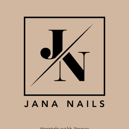
Magistralni put bb, Prnjavor