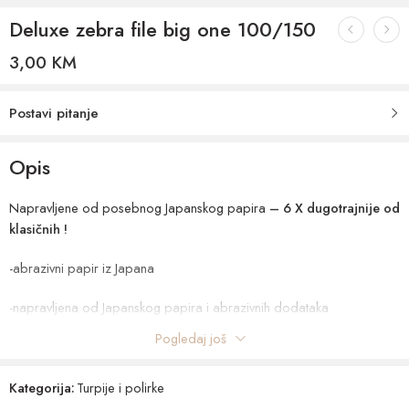
Deluxe zebra file big one 100/150
3,00
KM
Postavi pitanje
Opis
Napravljene od posebnog Japanskog papira
– 6 X dugotrajnije od
klasičnih !
-abrazivni papir iz Japana
-napravljena od Japanskog papira i abrazivnih dodataka
Pogledaj još
– 6 X dugotrajnije od ostalih rašpi
-extremna otpornost i čvrstoća rašpe !
Kategorija:
Turpije i polirke