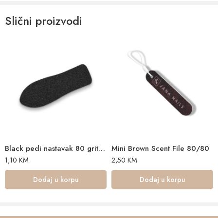
-nježnija površina sa finim ali jakim utorima
Slični proizvodi
-ne ostavljaju brazde na noktu
Black pedi nastavak 80 gritt – 1kom
Mini Brown Scent File 80/80
1,10
KM
2,50
KM
Dodaj u korpu
Dodaj u korpu