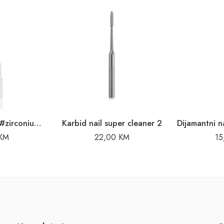
Tungsten karbid #zirconium safe
Karbid nail super cleaner 2
KM
22,00
KM
1