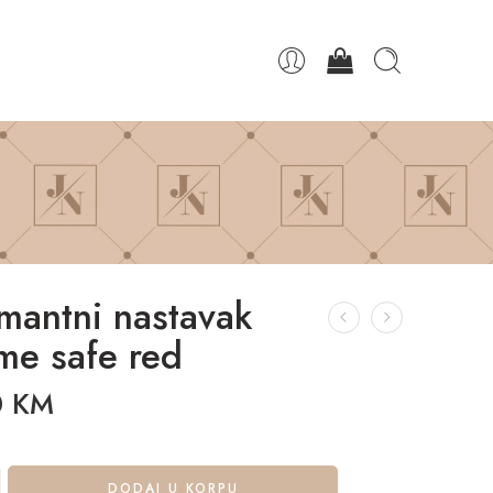
mantni nastavak
me safe red
0
KM
DODAJ U KORPU