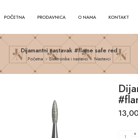
POČETNA
PRODAVNICA
O NAMA
KONTAKT
Dijamantni nastavak #flame safe red
Početna
Elektronika i nastavci
Nastavci
Dija
#fla
13,0
+