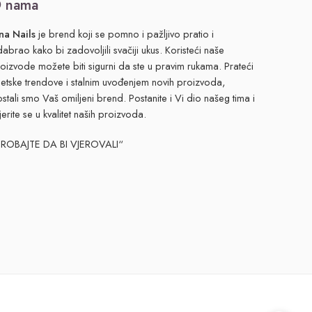
 nama
na Nails
je brend koji se pomno i pažljivo pratio i
abrao kako bi zadovoljili svačiji ukus. Koristeći naše
oizvode možete biti sigurni da ste u pravim rukama. Prateći
jetske trendove i stalnim uvođenjem novih proizvoda,
stali smo Vaš omiljeni brend. Postanite i Vi dio našeg tima i
jerite se u kvalitet naših proizvoda.
PROBAJTE DA BI VJEROVALI“