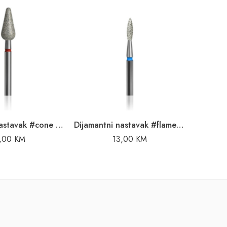
NEMA 
Dijamantni nastavak #cone red
Dijamantni nastavak #flame sharp blue
5,00
KM
13,00
KM