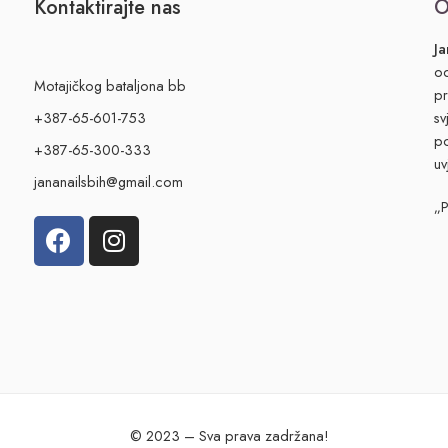
Kontaktirajte nas
O
Ja
od
Motajičkog bataljona bb
pr
+387-65-601-753
sv
po
+387-65-300-333
uv
jananailsbih@gmail.com
„
© 2023 – Sva prava zadržana!