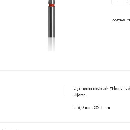
−
Postavi p
Dijamantni nastavak #Flame red
klijenta.
L- 8,0 mm, Ø2,1 mm