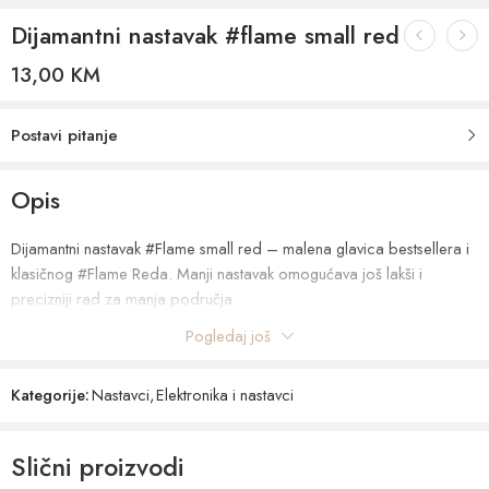
Dijamantni nastavak #flame small red
13,00
KM
Postavi pitanje
Opis
Dijamantni nastavak #Flame small red – malena glavica bestsellera i
klasičnog #Flame Reda. Manji nastavak omogućava još lakši i
precizniji rad za manja područja.
Pogledaj još
L- 4,0 mm, Ø2,3 mm
Kategorije:
Nastavci
,
Elektronika i nastavci
Slični proizvodi