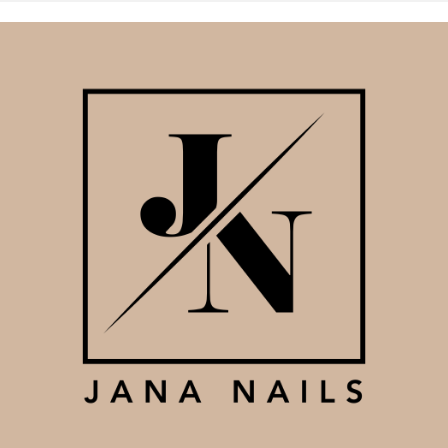
i najčvršći. Cover Make up & Milky way su fleksibilniji /
Svi gelovi su gradivni gelovi
Pogodni za prirodne nokte i nadopune
Smanjen osjećaj peckanja prilikom polimerizacije
Idealni za brze nadopune
Jako cvrsta adhezija na noktima ( all in one kao baza moze za
sebe , booster ili bilo koja baza ,kao bazni gel za Cover & Milky
Way )
Prekrasne natural boje Milky way-a & snažan pigment Make up-a
Sušenje : UV – 2 min, komby uv/led : 60-90 sec ovisno o debljini
sloja
Easy One
BODY
– Izrazito pigmentirani nude/skin gradivni gel
specifične hladne natural boje, bez crvenih ili pink podtonova .
Idealan kao samostalan gel predivne nude nijanse ili u raznim
kombinacijama za babyboomer ili french.Gel koji se samonivelira ,
ali zahvaljujući svojim posebnim svojstvima – ne curi u kožicu te se ne
slijeva i ostavlja dovoljno vremena za izgraditi nokat . Pigment mu je
izrazito jak pa se neće prozirati . Gel koji je izuzetno lagan za rad te
brzi salonski rad kako za početnike tako i profesionalce. Obavezna