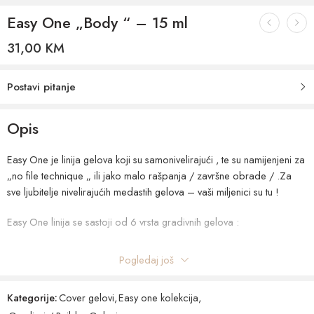
Easy One „Body “ – 15 ml
31,00
KM
Postavi pitanje
Opis
Easy One je linija gelova koji su samonivelirajući , te su namijenjeni za
„no file technique „ ili jako malo rašpanja / završne obrade / .Za
sve ljubitelje nivelirajućih medastih gelova – vaši miljenici su tu !
Easy One linija se sastoji od 6 vrsta gradivnih gelova :
Quartz Clear ( koji je najrijedji gel , ujedno i jedini koji je ALL-IN-
Pogledaj još
ONE )
Milky Way ( prekrasna soft Milky boja gradivnog gela , potrebna je
Kategorije:
Cover gelovi
,
Easy one kolekcija
,
baza ispod njega )